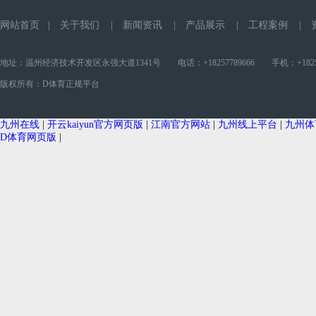
网站首页
|
关于我们
|
新闻资讯
|
产品展示
|
工程案例
|
地址：温州经济技术开发区永强大道1341号 电话：+18257789666 手机：+182577
版权所有：D体育正规平台
九州在线
|
开云kaiyun官方网页版
|
江南官方网站
|
九州线上平台
|
九州体
D体育网页版
|