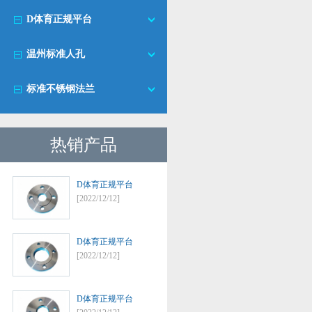
D体育正规平台
温州标准人孔
标准不锈钢法兰
热销产品
D体育正规平台
[2022/12/12]
D体育正规平台
[2022/12/12]
D体育正规平台