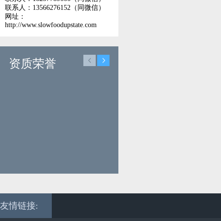
联系人：13566276152（同微信）
网址：
http://www.slowfoodupstate.com
资质荣誉
友情链接: